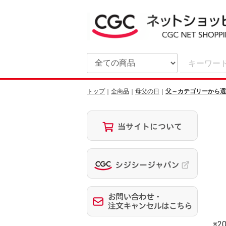
トップ
全商品
母父の日
父～カテゴリーから選
※