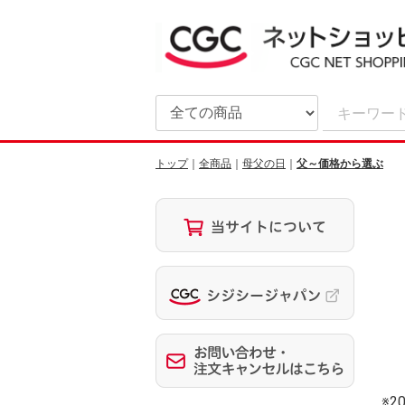
トップ
全商品
母父の日
父～価格から選ぶ
※