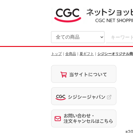
トップ
全商品
夏ギフト
シジシーオリジナル商
※