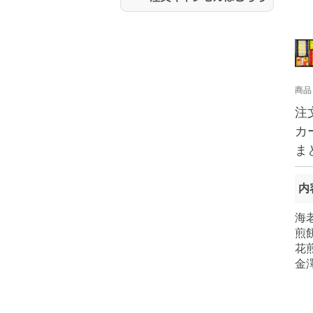
商品
注
カ
ま
内
海
煎
花
金