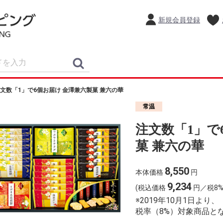
新規会員登録
文数「1」で6個お届け 金澤兼六製菓 兼六の華
常温
注文数「1」で
菓 兼六の華
8,550
本体価格
円
9,234
(税込価格
円／税8%
※2019年10月1日よ
税率（8%）対象商品と