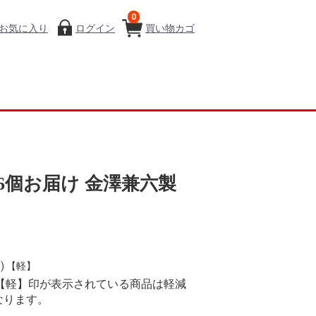
0
お気に入り
ログイン
買い物カゴ
6個お届け 金澤兼六製
) 【軽】
り、【軽】印が表示されている商品は軽減
なります。